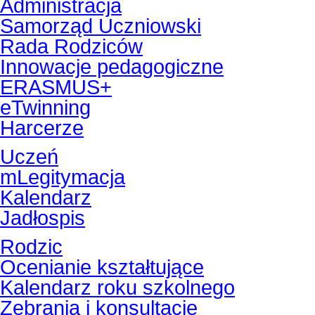
Administracja
Samorząd Uczniowski
Rada Rodziców
Innowacje pedagogiczne
ERASMUS+
eTwinning
Harcerze
Uczeń
mLegitymacja
Kalendarz
Jadłospis
Rodzic
Ocenianie kształtujące
Kalendarz roku szkolnego
Zebrania i konsultacje