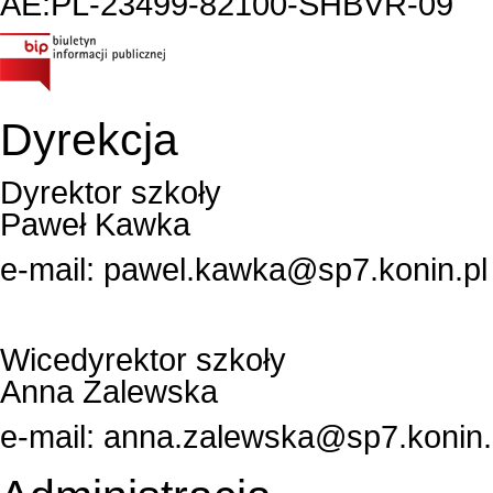
AE:PL-23499-82100-SHBVR-09
Dyrekcja
Dyrektor szkoły
Paweł Kawka
e-mail:
pawel.kawka@sp7.konin.pl
Wicedyrektor szkoły
Anna Zalewska
e-mail:
anna.zalewska@sp7.konin.