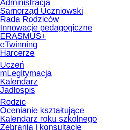
Administracja
Samorząd Uczniowski
Rada Rodziców
Innowacje pedagogiczne
ERASMUS+
eTwinning
Harcerze
Uczeń
mLegitymacja
Kalendarz
Jadłospis
Rodzic
Ocenianie kształtujące
Kalendarz roku szkolnego
Zebrania i konsultacje